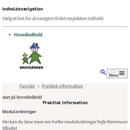
Indholdsnavigation
Vælg et link for at navigere til det respektive indhold.
gå til
Hovedindhold
Menu
Forside
Praktisk information
start på hovedindhold
Praktisk information
senest opdateret 10. juli 2025
Modulordninger
Her kan du læse mere om hvilke modulordninger Vejle Kommune
tilbyder