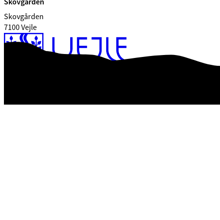
Skovgården
Skovgården
7100 Vejle
Tilgængelighedserklæring
Databeskyttelse
Kontrolrapport