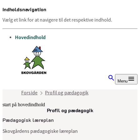
Indholdsnavigation
Vælg et link for at navigere til det respektive indhold.
gå til
Hovedindhold
Menu
Forside
Profil og pædagogik
start på hovedindhold
Profil og pædagogik
senest opdateret 10. juli 2025
Pædagogisk læreplan
Skovgårdens pædagogiske læreplan