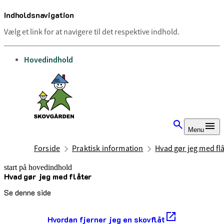
Indholdsnavigation
Vælg et link for at navigere til det respektive indhold.
gå til
Hovedindhold
Menu
Forside
Praktisk information
Hvad gør jeg med fl
start på hovedindhold
Hvad gør jeg med flåter
senest opdateret 24. juni 2026
Se denne side
Hvordan fjerner jeg en skovflåt