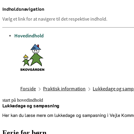
Indholdsnavigation
Vælg et link for at navigere til det respektive indhold.
gå til
Hovedindhold
Forside
Praktisk information
Lukkedage og samp
start på hovedindhold
Lukkedage og sampasning
senest opdateret 10. juli 2025
Her kan du læse mere om lukkedage og sampasning i Vejle Kommu
Ferie for børn