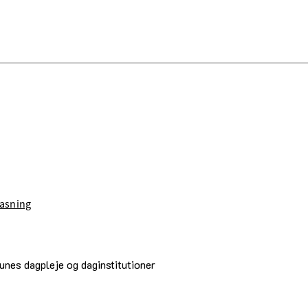
asning
nes dagpleje og daginstitutioner