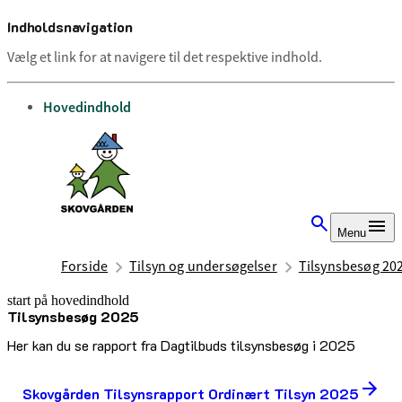
Indholdsnavigation
Vælg et link for at navigere til det respektive indhold.
gå til
Hovedindhold
Menu
Forside
Tilsyn og undersøgelser
Tilsynsbesøg 20
start på hovedindhold
Tilsynsbesøg 2025
senest opdateret 14. januar 2026
Her kan du se rapport fra Dagtilbuds tilsynsbesøg i 2025
Skovgården Tilsynsrapport Ordinært Tilsyn 2025