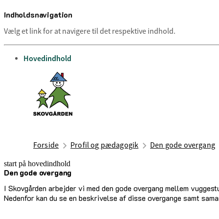
Indholdsnavigation
Vælg et link for at navigere til det respektive indhold.
gå til
Hovedindhold
Forside
Profil og pædagogik
Den gode overgang
start på hovedindhold
Den gode overgang
senest opdateret 10. juli 2025
I Skovgården arbejder vi med den gode overgang mellem vuggest
Nedenfor kan du se en beskrivelse af disse overgange samt sama