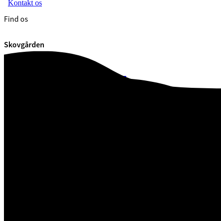
Kontakt os
Find os
Skovgården
Skovgården
7100 Vejle