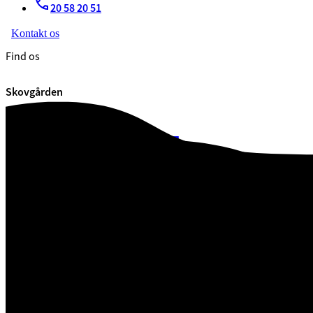
20 58 20 51
Kontakt os
Find os
Skovgården
Skovgården
7100 Vejle